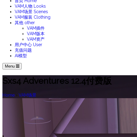
首页
Home
VAM人物
Looks
VAM场景
Scenes
VAM服装
Clothing
其他
other
VAM插件
VAM版本
VAM资产
用户中心
User
充值问题
AI模型
Menu
Sxs4 Adventures 12.4付费版
Home
›
VAM场景