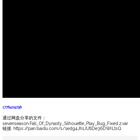
1776409756
通过网盘分享的文件：
sevenseason.Fall_Of_Dynasty_Silhouette_Play_Bug_Fixed.2.var
链接: https://pan.baidu.com/s/1edg4Jh1JUtlDe36DWrLtsQ