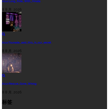
Azur.Long_Ride_With_Hinata
8 8 月, 2026
Azur.Tsunade_said_this_is_our_secret
8 8 月, 2026
Azur.Rescue_Gone_Wrong
8 8 月, 2026
标签