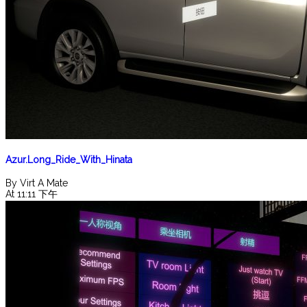
Azur.Long_Ride_With_Hinata
By Virt A Mate
At 11:11 下午