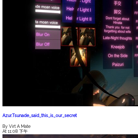
Azur.Tsunade_said_this_is_our_secret
By Virt A Mate
At 11:08 下午