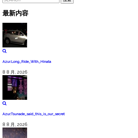
索：
最新内容
Azur.Long_Ride_With_Hinata
8 8 月, 2026
Azur.Tsunade_said_this_is_our_secret
8 8 月, 2026