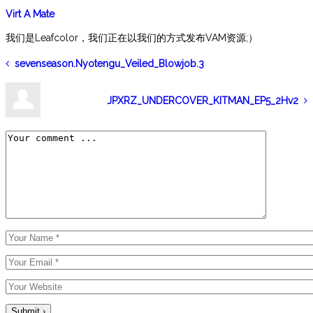
Virt A Mate
我们是Leafcolor，我们正在以我们的方式发布VAM资源;）
sevenseason.Nyotengu_Veiled_Blowjob.3
JPXRZ_UNDERCOVER_KITMAN_EP5_2Hv2