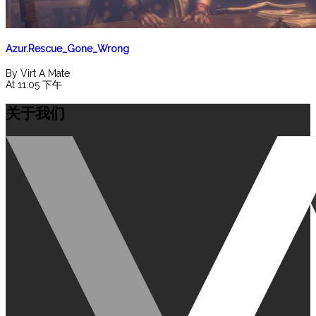
Azur.Rescue_Gone_Wrong
By Virt A Mate
At 11:05 下午
关于我们