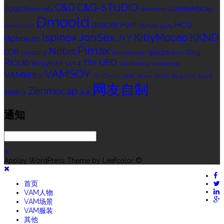
C&G
C&G-STUDIO
AU99
CuddleMocap
Bamair1984
callimohu
Dmoold
Feel
dnaddr
HCG
DemonLord
FlyRoxy
guru
Ispinox
JonSex
KKND
KittyMocap
JYY
HiphopJin
Pimax
Nobis
LDR
qiaqia
mrdong
Qing
PrimeMocap
Qimi
Riccio
UFO
sxs4
TSX
RizkyBizz
VAMFantasy
vamhappy
VAMSOY
VAMkirito
xxxa
VamTimbo
VAM_Shine
VMAX
Westonini
网友自制
Zenmocap
zeeko
末漪
通知
Applay WordPress Theme by Leafcolor ©
首页
VAM人物
VAM场景
VAM服装
其他