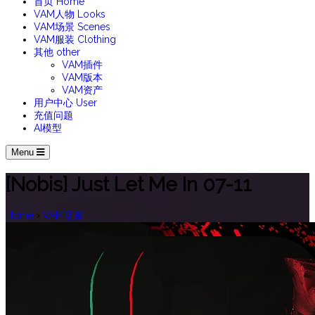
首页
Home
VAM人物
Looks
VAM场景
Scenes
VAM服装
Clothing
其他
other
VAM插件
VAM版本
VAM资产
用户中心
User
充值问题
AI模型
Menu
[Nobis] Just Let Me In 07-11
Home
›
VAM场景