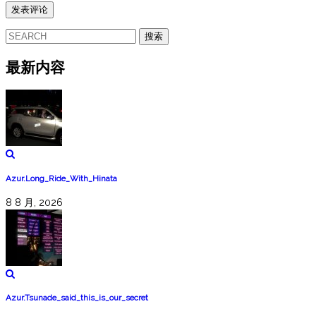
搜
索：
最新内容
Azur.Long_Ride_With_Hinata
8 8 月, 2026
Azur.Tsunade_said_this_is_our_secret