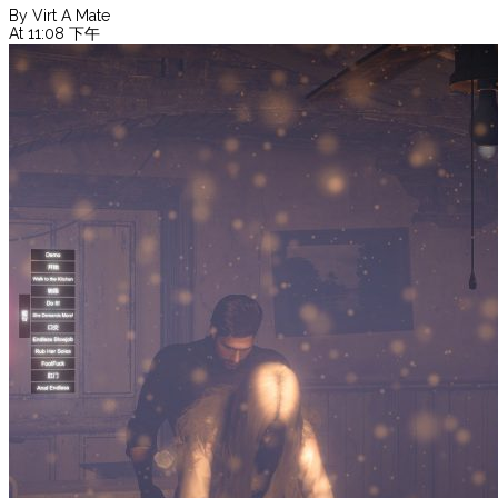
By Virt A Mate
At 11:08 下午