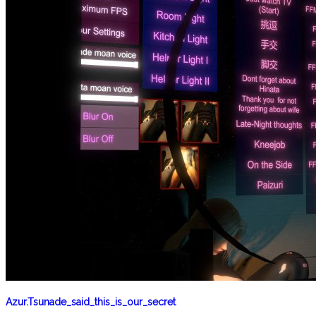
Azur.Tsunade_said_this_is_our_secret