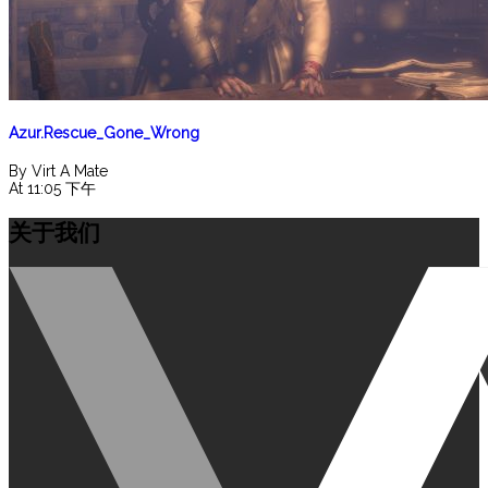
Azur.Rescue_Gone_Wrong
By Virt A Mate
At 11:05 下午
关于我们