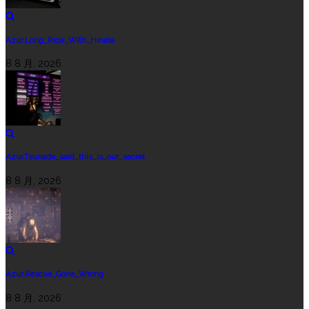
Azur.Long_Ride_With_Hinata
8 8 月, 2026
Azur.Tsunade_said_this_is_our_secret
8 8 月, 2026
Azur.Rescue_Gone_Wrong
8 8 月, 2026