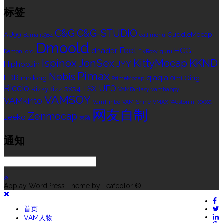
标签
C&G
C&G-STUDIO
AU99
CuddleMocap
Bamair1984
callimohu
Dmoold
Feel
dnaddr
HCG
DemonLord
FlyRoxy
guru
Ispinox
JonSex
KKND
KittyMocap
JYY
HiphopJin
Pimax
Nobis
LDR
qiaqia
mrdong
Qing
PrimeMocap
Qimi
Riccio
UFO
sxs4
TSX
RizkyBizz
VAMFantasy
vamhappy
VAMSOY
VAMkirito
xxxa
VamTimbo
VAM_Shine
VMAX
Westonini
网友自制
Zenmocap
zeeko
末漪
通知
Applay WordPress Theme by Leafcolor ©
首页
VAM人物