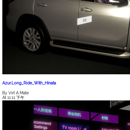
Azur.Long_Ride_With_Hinata
By Virt A Mate
At 11:11 下午