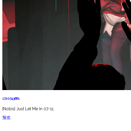
1720743861
[Nobis] Just Let Me In 07-11
预览