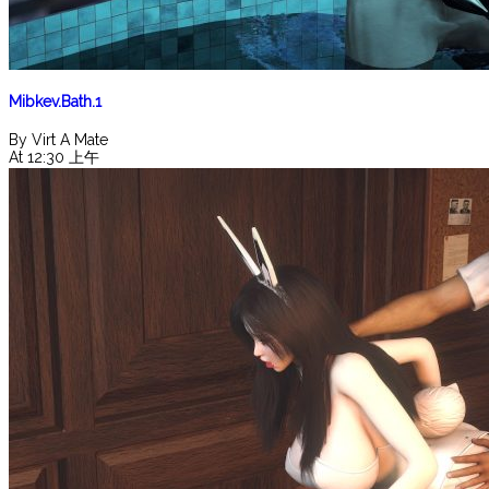
Mibkev.Bath.1
By Virt A Mate
At 12:30 上午