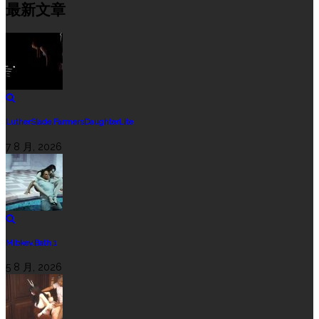
最新文章
LutherSlade.FarmersDaughterLite
7 8 月, 2026
Mibkev.Bath.1
5 8 月, 2026