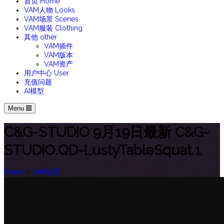
首页
Home
VAM人物
Looks
VAM场景
Scenes
VAM服装
Clothing
其他
other
VAM插件
VAM版本
VAM资产
用户中心
User
充值问题
AI模型
Menu
C&G-STUDIO 9月19日最新 C&G-
STUDIO.QD-LustyTableSquat.1
Home
›
VAM场景