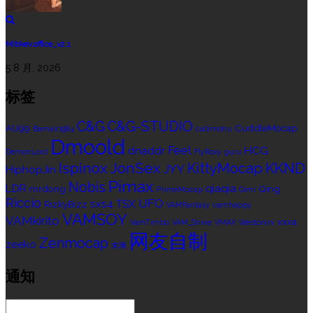
Mibkev.office_v2.1
5 8 月, 2026
标签
C&G
C&G-STUDIO
AU99
CuddleMocap
Bamair1984
callimohu
Dmoold
Feel
dnaddr
HCG
DemonLord
FlyRoxy
guru
Ispinox
JonSex
KKND
KittyMocap
JYY
HiphopJin
Pimax
Nobis
LDR
qiaqia
mrdong
Qing
PrimeMocap
Qimi
Riccio
UFO
sxs4
TSX
RizkyBizz
VAMFantasy
vamhappy
VAMSOY
VAMkirito
xxxa
VamTimbo
VAM_Shine
VMAX
Westonini
网友自制
Zenmocap
zeeko
末漪
通知