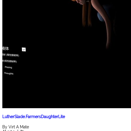
LutherSlade.FarmersDaughterLite
By Virt A Mate