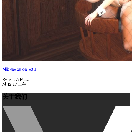
Mibkev.office_v2.1
By Virt A Mate
At 12:27 上午
关于我们